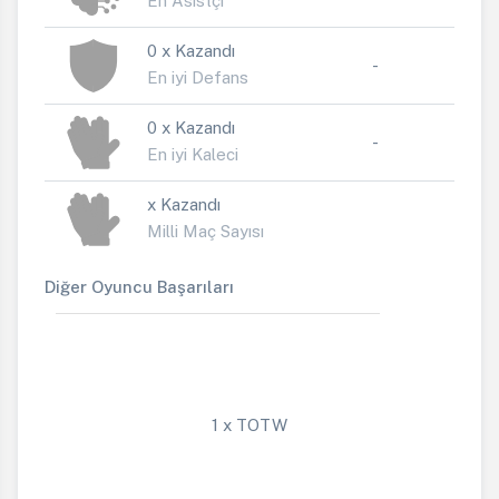
En Asistçi
0 x Kazandı
-
En iyi Defans
0 x Kazandı
-
En iyi Kaleci
x Kazandı
Milli Maç Sayısı
Diğer Oyuncu Başarıları
1 x TOTW