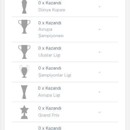
0 x Kazandı
-
Dünya Kupası
0 x Kazandı
Avrupa
-
Şampiyonası
0 x Kazandı
-
Uluslar Ligi
0 x Kazandı
-
Şampiyonlar Ligi
0 x Kazandı
-
Avrupa Ligi
0 x Kazandı
-
Grand Prix
0 x Kazandı