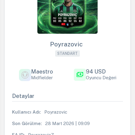
Poyrazovic
STANDART
Maestro
94 USD
payments
Midfielder
Oyuncu Değeri
Detaylar
Kullanıcı Adı:
Poyrazovic
Son Görülme:
28 Mart 2026 | 09:09
EA ID:
Poyrazovic7